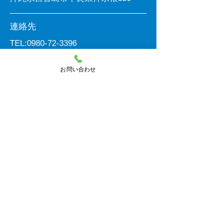
連絡先
TEL:
0980-72-3396
FAX:
0980-72-9200
お問い合わせ
創業
昭和44年２月
最初の登録
昭和47年５月
最初の許可
昭和49年６月