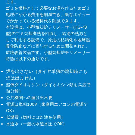
ます。
ゴミを燃料として必要なお湯を作るためゴミ
処理にかかる費用を削減でき、既存ボイラー
でかかっている燃料代を削減できます。
本設備は、小型焼却炉チリメーサー(TG-49
型)のゴミ焼却廃熱を回収し，給湯の熱源と
して利用する設備で、原油の枯渇化や地球温
暖化防止などに寄与するために開発された、
環境改善製品です。小型焼却炉チリメーサー
特徴は以下の通りです。
煙を出さない（タイヤ単独の焼却時にも
煙は出ません）
超低ダイオキシン（ダイオキシン類を高温で
熱分解）
公共機関への届け出不要
電源は単相100V（家庭用エアコンの電源で
OK）
低燃費（燃料には灯油を使用）
水道水（一般の水道水圧でOK）